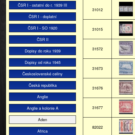
ČSR I - ostatní do r. 1939 III
31012
ČSR I - doplatní
ČSR I - SO 1920
31015
ČSR II
31572
Dopisy do roku 1939
Dopisy od roku 1945
31673
Československé celiny
Česká republika
31676
Anglie
31677
Anglie a kolonie A
Aden
82022
Africa