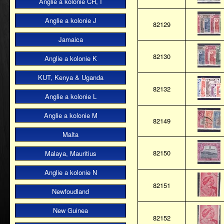
Anglie a kolonie CH, I
Anglie a kolonie J
82129
Jamaica
82130
Anglie a kolonie K
KUT, Kenya & Uganda
82132
Anglie a kolonie L
Anglie a kolonie M
82149
Malta
82150
Malaya, Mauritius
Anglie a kolonie N
82151
Newfoudland
New Guinea
82152