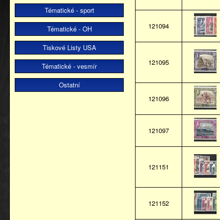
Tématické - sport
121094
Tématické - OH
Tiskové Listy USA
121095
Tématické - vesmír
Ostatní
121096
121097
121151
121152