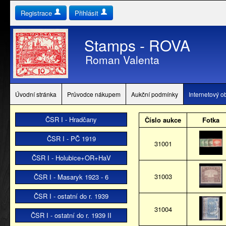
Registrace
Přihlásit
Stamps - ROVA
Roman Valenta
Úvodní stránka
Průvodce nákupem
Aukční podmínky
Internetový 
ČSR I - Hradčany
Číslo aukce
Fotka
ČSR I - PČ 1919
31001
ČSR I - Holubice+OR+HaV
31003
ČSR I - Masaryk 1923 - 6
ČSR I - ostatní do r. 1939
31004
ČSR I - ostatní do r. 1939 II