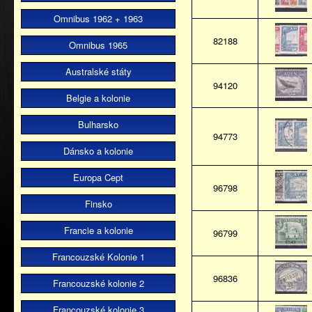
Omnibus 1962 + 1963
82188
Omnibus 1965
Australské státy
94120
Belgie a kolonie
Bulharsko
94773
Dánsko a kolonie
Europa Cept
96798
Finsko
Francie a kolonie
96799
Francouzské Kolonie 1
96836
Francouzské kolonie 2
Francouzské kolonie 3