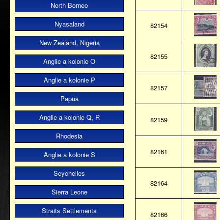
North Borneo
Nyasaland
82154
New Zealand, Nigeria
82155
Anglie a kolonie O
Anglie a kolonie P
82157
Papua
Anglie a kolonie Q, R
82159
Rhodesia
82161
Anglie a kolonie S
Seychelles
82164
Sierra Leone
Straits Settlements
82166