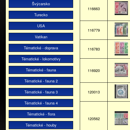
Švýcarsko
116663
Turecko
USA
116779
Vatikan
Tématické - doprava
116783
Tématické - lokomotivy
Tématické - fauna
116920
Tématické - fauna 2
Tématické - fauna 3
120013
Tématické - fauna 4
Tématické - flora
120562
Tématické - houby