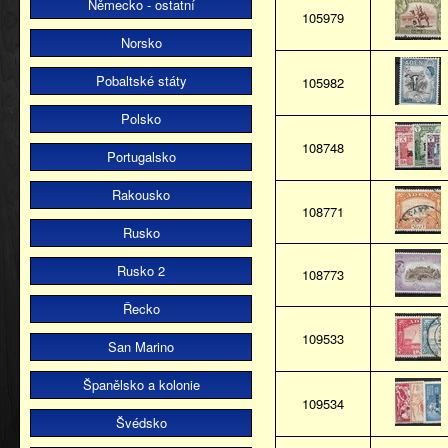
Německo - ostatní
105979
Norsko
Pobaltské státy
105982
Polsko
108748
Portugalsko
Rakousko
108771
Rusko
Rusko 2
108773
Řecko
109533
San Marino
Španělsko a kolonie
109534
Švédsko