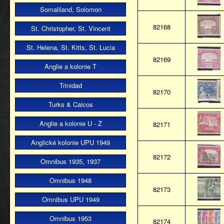
Somaliland, Solomon
82168
St. Christopher, St. Vincent
St. Helena, St. Kitts, St. Lucia
82169
Anglie a kolonie T
Trinidad
82170
Turks & Caicos
Anglie a kolonie U - Z
82171
Anglické kolonie UPU 1949
82172
Omnibus 1935, 1937
Omnibus 1948
82173
Omnibus UPU 1949
Omnibus 1953
82174