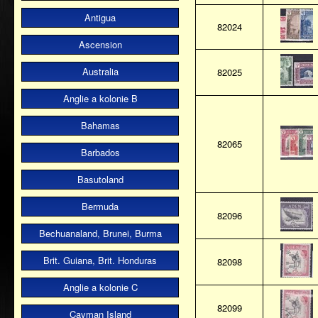
Antigua
82024
Ascension
Australia
82025
Anglie a kolonie B
Bahamas
82065
Barbados
Basutoland
Bermuda
82096
Bechuanaland, Brunei, Burma
Brit. Guiana, Brit. Honduras
82098
Anglie a kolonie C
82099
Cayman Island