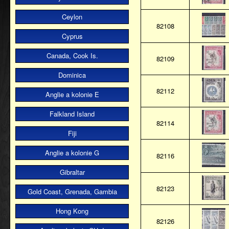
Ceylon
82108
Cyprus
Canada, Cook Is.
82109
Dominica
82112
Anglie a kolonie E
Falkland Island
82114
Fiji
Anglie a kolonie G
82116
Gibraltar
82123
Gold Coast, Grenada, Gambia
Hong Kong
82126