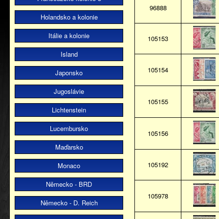
96888
Holandsko a kolonie
Itálie a kolonie
105153
Island
105154
Japonsko
Jugoslávie
105155
Lichtenstein
Lucembursko
105156
Maďarsko
105192
Monaco
Německo - BRD
105978
Německo - D. Reich