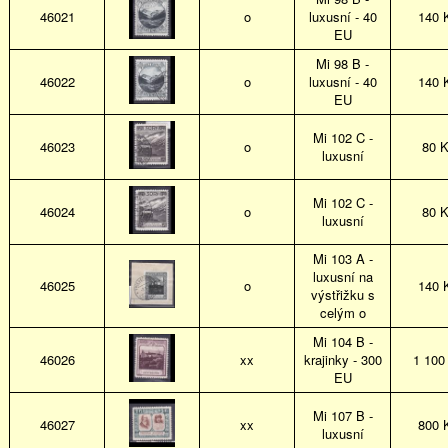
46021
o
luxusní - 40
140 
EU
Mi 98 B -
46022
o
luxusní - 40
140 
EU
Mi 102 C -
46023
o
80 
luxusní
Mi 102 C -
46024
o
80 
luxusní
Mi 103 A -
luxusní na
46025
o
140 
výstřižku s
celým o
Mi 104 B -
46026
xx
krajinky - 300
1 100
EU
Mi 107 B -
46027
xx
800 
luxusní