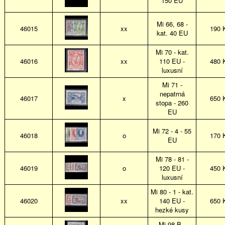
150 EU
Mi 66, 68 -
46015
xx
190 
kat. 40 EU
Mi 70 - kat.
46016
xx
110 EU -
480 
luxusní
Mi 71 -
nepatrná
46017
x
650 
stopa - 260
EU
Mi 72 - 4 - 55
46018
o
170 
EU
Mi 78 - 81 -
46019
o
120 EU -
450 
luxusní
Mi 80 - 1 - kat.
46020
xx
140 EU -
650 
hezké kusy
Mi 98 B -