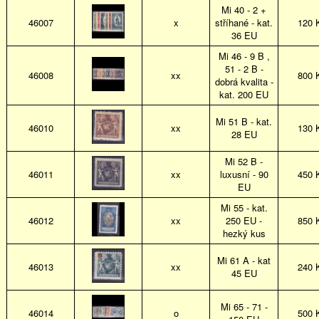
Mi 40 - 2 +
46007
x
stříhané - kat.
120 
36 EU
Mi 46 - 9 B ,
51 - 2 B -
46008
xx
800 
dobrá kvalita -
kat. 200 EU
Mi 51 B - kat.
46010
xx
130 
28 EU
Mi 52 B -
46011
xx
luxusní - 90
450 
EU
Mi 55 - kat.
46012
xx
250 EU -
850 
hezký kus
Mi 61 A - kat
46013
xx
240 
45 EU
Mi 65 - 71 -
46014
o
500 