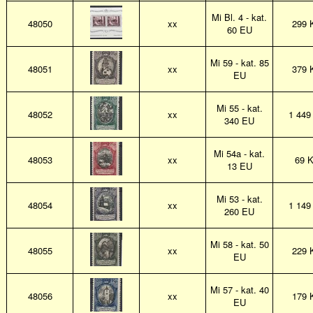
Mi Bl. 4 - kat.
48050
xx
299 
60 EU
Mi 59 - kat. 85
48051
xx
379 
EU
Mi 55 - kat.
48052
xx
1 449
340 EU
Mi 54a - kat.
48053
xx
69 
13 EU
Mi 53 - kat.
48054
xx
1 149
260 EU
Mi 58 - kat. 50
48055
xx
229 
EU
Mi 57 - kat. 40
48056
xx
179 
EU