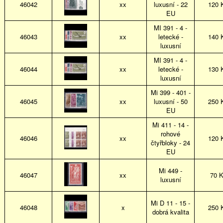
46042
xx
luxusní - 22
120 
EU
MI 391 - 4 -
46043
xx
letecké -
140 
luxusní
MI 391 - 4 -
46044
xx
letecké -
130 
luxusní
Mi 399 - 401 -
46045
xx
luxusní - 50
250 
EU
Mi 411 - 14 -
rohové
46046
xx
120 
čtyřbloky - 24
EU
Mi 449 -
46047
xx
70 
luxusní
Mi D 11 - 15 -
46048
x
250 
dobrá kvalita