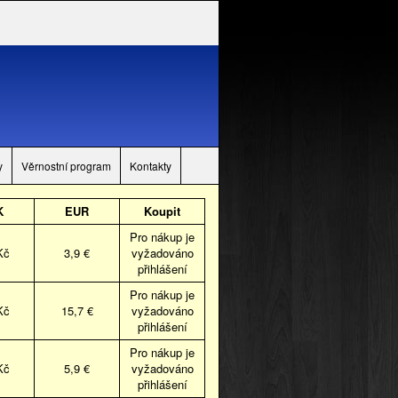
y
Věrnostní program
Kontakty
K
EUR
Koupit
Pro nákup je
Kč
3,9 €
vyžadováno
přihlášení
Pro nákup je
Kč
15,7 €
vyžadováno
přihlášení
Pro nákup je
Kč
5,9 €
vyžadováno
přihlášení