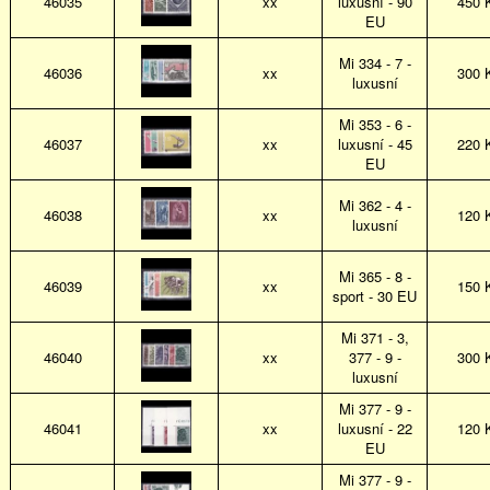
46035
xx
luxusní - 90
450 
EU
Mi 334 - 7 -
46036
xx
300 
luxusní
Mi 353 - 6 -
46037
xx
luxusní - 45
220 
EU
Mi 362 - 4 -
46038
xx
120 
luxusní
Mi 365 - 8 -
46039
xx
150 
sport - 30 EU
Mi 371 - 3,
46040
xx
377 - 9 -
300 
luxusní
Mi 377 - 9 -
46041
xx
luxusní - 22
120 
EU
Mi 377 - 9 -