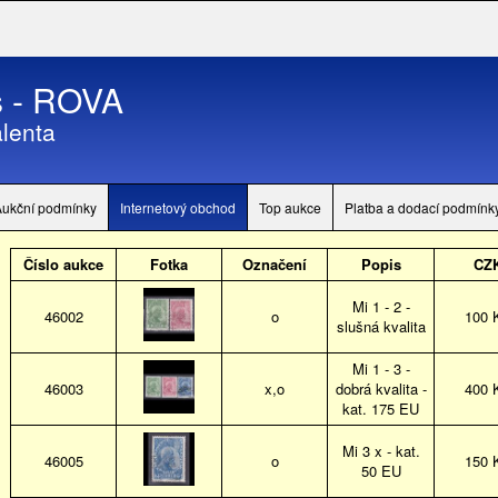
 - ROVA
lenta
Aukční podmínky
Internetový obchod
Top aukce
Platba a dodací podmínk
Číslo aukce
Fotka
Označení
Popis
CZ
Mi 1 - 2 -
46002
o
100 
slušná kvalita
Mi 1 - 3 -
46003
x,o
dobrá kvalita -
400 
kat. 175 EU
Mi 3 x - kat.
46005
o
150 
50 EU