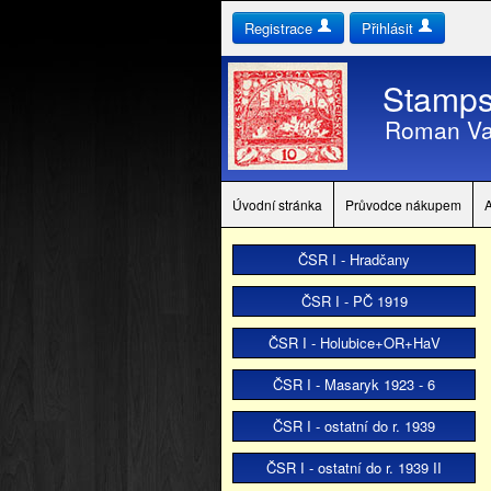
Registrace
Přihlásit
Stamps
Roman Va
Úvodní stránka
Průvodce nákupem
ČSR I - Hradčany
ČSR I - PČ 1919
ČSR I - Holubice+OR+HaV
ČSR I - Masaryk 1923 - 6
ČSR I - ostatní do r. 1939
ČSR I - ostatní do r. 1939 II