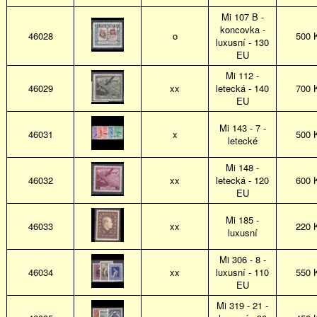
Mi 107 B -
koncovka -
46028
o
500 
luxusní - 130
EU
Mi 112 -
46029
xx
letecká - 140
700 
EU
Mi 143 - 7 -
46031
x
500 
letecké
Mi 148 -
46032
xx
letecká - 120
600 
EU
Mi 185 -
46033
xx
220 
luxusní
Mi 306 - 8 -
46034
xx
luxusní - 110
550 
EU
Mi 319 - 21 -