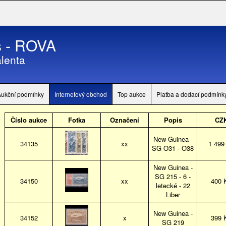
 - ROVA
lenta
Aukční podmínky
Internetový obchod
Top aukce
Platba a dodací podmínk
Číslo aukce
Fotka
Označení
Popis
CZ
New Guinea -
34135
xx
1 499
SG O31 - O38
New Guinea -
SG 215 - 6 -
34150
xx
400 
letecké - 22
Liber
New Guinea -
34152
x
399 
SG 219