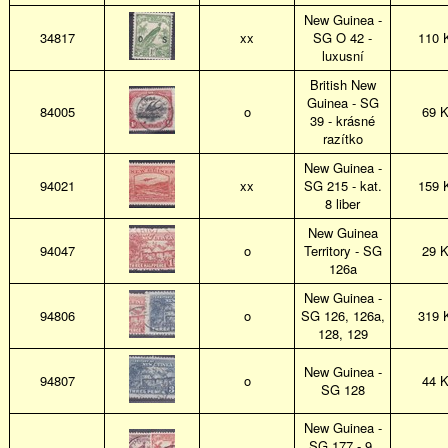
New Guinea -
34817
xx
SG O 42 -
110 
luxusní
British New
Guinea - SG
84005
o
69 
39 - krásné
razítko
New Guinea -
94021
xx
SG 215 - kat.
159 
8 liber
New Guinea
94047
o
Territory - SG
29 
126a
New Guinea -
94806
o
SG 126, 126a,
319 
128, 129
New Guinea -
94807
o
44 
SG 128
New Guinea -
SG 177 - 9,