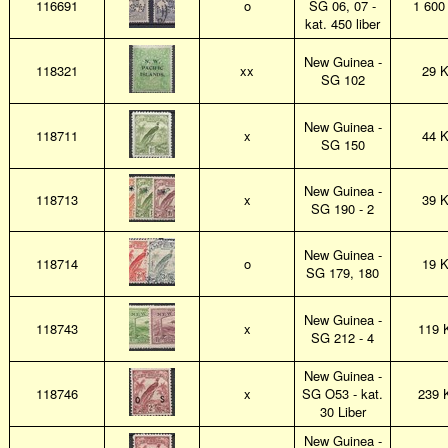
116691
o
SG 06, 07 -
1 600
kat. 450 liber
New Guinea -
118321
xx
29 
SG 102
New Guinea -
118711
x
44 
SG 150
New Guinea -
118713
x
39 
SG 190 - 2
New Guinea -
118714
o
19 
SG 179, 180
New Guinea -
118743
x
119 
SG 212 - 4
New Guinea -
118746
x
SG O53 - kat.
239 
30 Liber
New Guinea -