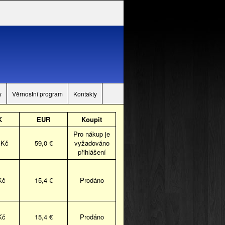
y
Věrnostní program
Kontakty
K
EUR
Koupit
Pro nákup je
 Kč
59,0 €
vyžadováno
přihlášení
Kč
15,4 €
Prodáno
Kč
15,4 €
Prodáno