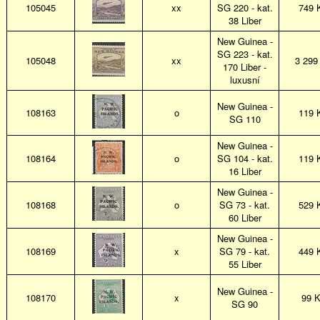
105045
xx
SG 220 - kat.
749 
38 Liber
New Guinea -
SG 223 - kat.
105048
xx
3 299
170 Liber -
luxusní
New Guinea -
108163
o
119 
SG 110
New Guinea -
108164
o
SG 104 - kat.
119 
16 Liber
New Guinea -
108168
o
SG 73 - kat.
529 
60 Liber
New Guinea -
108169
x
SG 79 - kat.
449 
55 Liber
New Guinea -
108170
x
99 
SG 90