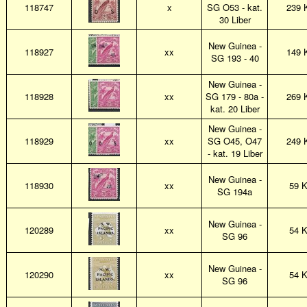
118747
x
SG O53 - kat.
239 
30 Liber
New Guinea -
118927
xx
149 
SG 193 - 40
New Guinea -
118928
xx
SG 179 - 80a -
269 
kat. 20 Liber
New Guinea -
118929
xx
SG O45, O47
249 
- kat. 19 Liber
New Guinea -
118930
xx
59 
SG 194a
New Guinea -
120289
xx
54 
SG 96
New Guinea -
120290
xx
54 
SG 96