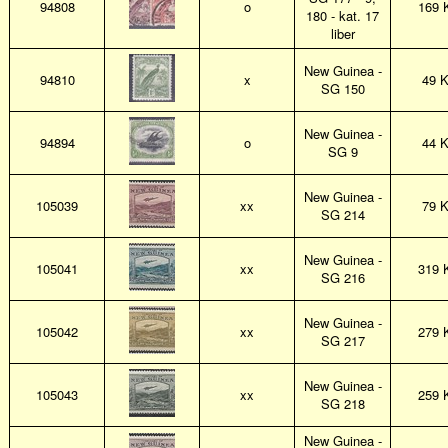
94808
o
169 
180 - kat. 17
liber
New Guinea -
94810
x
49 
SG 150
New Guinea -
94894
o
44 
SG 9
New Guinea -
105039
xx
79 
SG 214
New Guinea -
105041
xx
319 
SG 216
New Guinea -
105042
xx
279 
SG 217
New Guinea -
105043
xx
259 
SG 218
New Guinea -