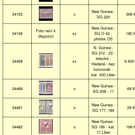
New Guinea -
34153
x
399 
SG 220
New Guinea -
Foto není k
34156
xx
SG O 42 -
180 
dispozici
přetisk OS
N. Guinea -
SG 212 - 23 -
letecké -
34458
xx
6 600
hledané - bez
koncovek -
kat. 330 Liber
New Guinea -
34469
o
69 
SG 208 - 11
New Guinea -
34481
o
29 
SG 177, 180
New Guinea -
34482
o
SG 186 - kat.
199 
17 Liber