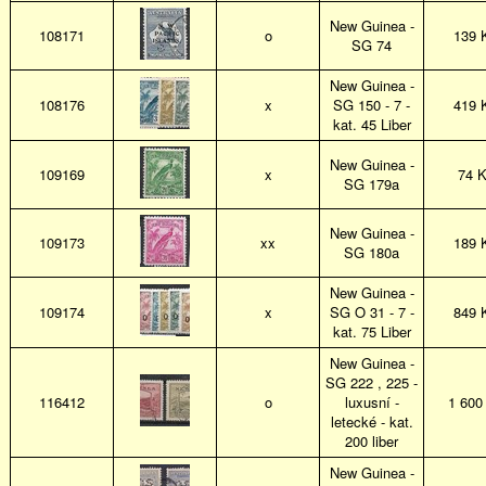
New Guinea -
108171
o
139 
SG 74
New Guinea -
108176
x
SG 150 - 7 -
419 
kat. 45 Liber
New Guinea -
109169
x
74 
SG 179a
New Guinea -
109173
xx
189 
SG 180a
New Guinea -
109174
x
SG O 31 - 7 -
849 
kat. 75 Liber
New Guinea -
SG 222 , 225 -
116412
o
luxusní -
1 600
letecké - kat.
200 liber
New Guinea -