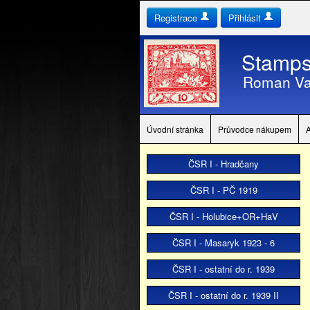
Registrace
Přihlásit
Stamps
Roman Va
Úvodní stránka
Průvodce nákupem
ČSR I - Hradčany
ČSR I - PČ 1919
ČSR I - Holubice+OR+HaV
ČSR I - Masaryk 1923 - 6
ČSR I - ostatní do r. 1939
ČSR I - ostatní do r. 1939 II