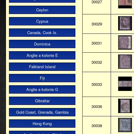
30027
Ceylon
Cyprus
30029
Canada, Cook Is.
30031
Dominica
Anglie a kolonie E
30032
Falkland Island
Fiji
30033
Anglie a kolonie G
Gibraltar
30036
Gold Coast, Grenada, Gambia
Hong Kong
30038