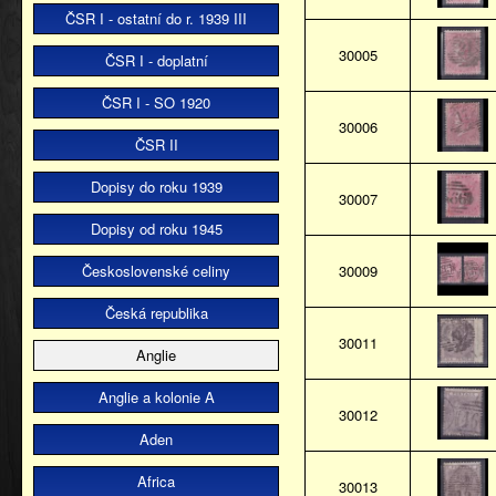
ČSR I - ostatní do r. 1939 III
30005
ČSR I - doplatní
ČSR I - SO 1920
30006
ČSR II
Dopisy do roku 1939
30007
Dopisy od roku 1945
Československé celiny
30009
Česká republika
30011
Anglie
Anglie a kolonie A
30012
Aden
Africa
30013