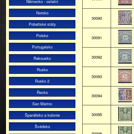
Německo - ostatní
Norsko
30090
Pobaltské státy
Polsko
30091
Portugalsko
30092
Rakousko
Rusko
30093
Rusko 2
Řecko
30094
San Marino
30095
Španělsko a kolonie
Švédsko
30096