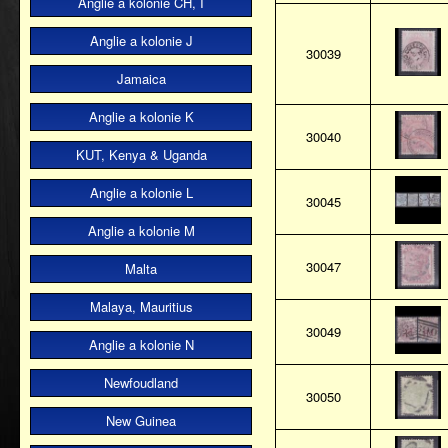
Anglie a kolonie CH, I
Anglie a kolonie J
30039
Jamaica
Anglie a kolonie K
30040
KUT, Kenya & Uganda
Anglie a kolonie L
30045
Anglie a kolonie M
30047
Malta
Malaya, Mauritius
30049
Anglie a kolonie N
Newfoudland
30050
New Guinea