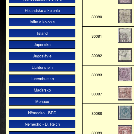
Holandsko a kolonie
30080
Itálie a kolonie
Island
30081
Japonsko
30082
Jugoslávie
Lichtenstein
30083
Lucembursko
Maďarsko
30087
Monaco
Německo - BRD
30088
Německo - D. Reich
30089