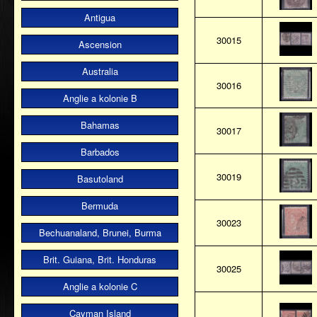
Antigua
30015
Ascension
Australia
30016
Anglie a kolonie B
Bahamas
30017
Barbados
30019
Basutoland
Bermuda
30023
Bechuanaland, Brunei, Burma
Brit. Guiana, Brit. Honduras
30025
Anglie a kolonie C
Cayman Island