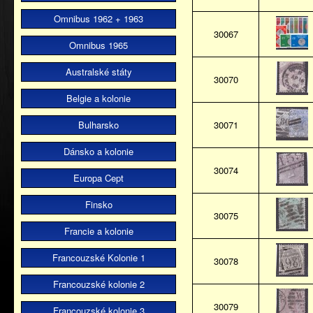
Omnibus 1962 + 1963
30067
Omnibus 1965
Australské státy
30070
Belgie a kolonie
Bulharsko
30071
Dánsko a kolonie
30074
Europa Cept
Finsko
30075
Francie a kolonie
Francouzské Kolonie 1
30078
Francouzské kolonie 2
30079
Francouzské kolonie 3