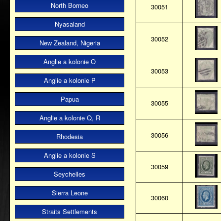
North Borneo
30051
Nyasaland
30052
New Zealand, Nigeria
Anglie a kolonie O
30053
Anglie a kolonie P
Papua
30055
Anglie a kolonie Q, R
30056
Rhodesia
Anglie a kolonie S
30059
Seychelles
Sierra Leone
30060
Straits Settlements