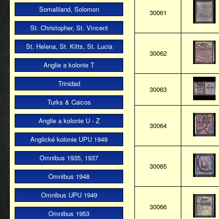
Somaliland, Solomon
30061
St. Christopher, St. Vincent
St. Helena, St. Kitts, St. Lucia
30062
Anglie a kolonie T
Trinidad
30063
Turks & Caicos
Anglie a kolonie U - Z
30064
Anglické kolonie UPU 1949
Omnibus 1935, 1937
30065
Omnibus 1948
Omnibus UPU 1949
30066
Omnibus 1953