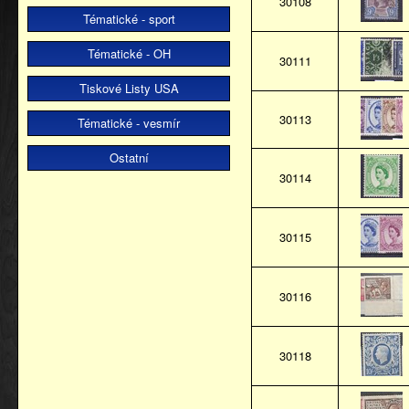
30108
Tématické - sport
Tématické - OH
30111
Tiskové Listy USA
30113
Tématické - vesmír
Ostatní
30114
30115
30116
30118