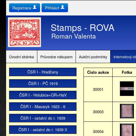
Registrace
Přihlásit
Stamps - ROVA
Roman Valenta
Úvodní stránka
Průvodce nákupem
Aukční podmínky
Internetový 
ČSR I - Hradčany
Číslo aukce
Fotka
ČSR I - PČ 1919
30001
ČSR I - Holubice+OR+HaV
ČSR I - Masaryk 1923 - 6
30003
ČSR I - ostatní do r. 1939
ČSR I - ostatní do r. 1939 II
30004