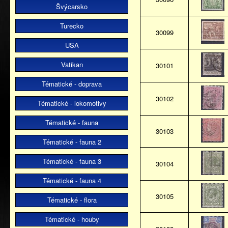
Švýcarsko
Turecko
30099
USA
Vatikan
30101
Tématické - doprava
30102
Tématické - lokomotivy
Tématické - fauna
30103
Tématické - fauna 2
Tématické - fauna 3
30104
Tématické - fauna 4
30105
Tématické - flora
Tématické - houby