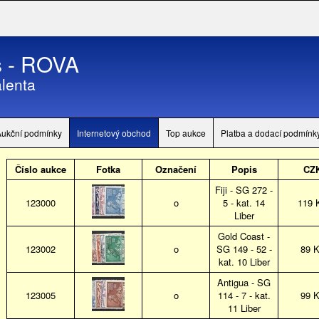
 - ROVA
lenta
Aukční podmínky
Internetový obchod
Top aukce
Platba a dodací podmínk
Číslo aukce
Fotka
Označení
Popis
CZ
Fiji - SG 272 -
123000
o
5 - kat. 14
119 
Liber
Gold Coast -
123002
o
SG 149 - 52 -
89 
kat. 10 Liber
Antigua - SG
123005
o
114 - 7 - kat.
99 
11 Liber