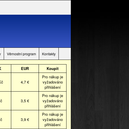
y
Věrnostní program
Kontakty
K
EUR
Koupit
Pro nákup je
Kč
4,7 €
vyžadováno
přihlášení
Pro nákup je
Kč
3,5 €
vyžadováno
přihlášení
Pro nákup je
Kč
3,9 €
vyžadováno
přihlášení