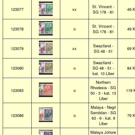
St. Vincent -
123077
xx
49 
SG 178 - 81
St. Vincent -
123078
o
49 
SG 178 - 81
Swaziland -
123079
xx
69 
SG 48 - 51
Swaziland -
123080
o
SG 48 - 51 -
84 
kat. 10 Liber
Northern
Rhodesia - SG
123083
o
119 
50 - 3 - kat. 13
Liber
Malaya - Negri
Sembilan - SG
123086
o
79 
63 - 6 - kat. 9
Liber
Malaya Johore