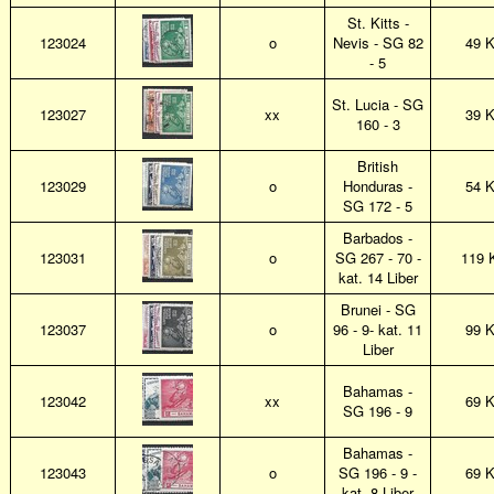
St. Kitts -
123024
o
Nevis - SG 82
49 
- 5
St. Lucia - SG
123027
xx
39 
160 - 3
British
123029
o
Honduras -
54 
SG 172 - 5
Barbados -
123031
o
SG 267 - 70 -
119 
kat. 14 Liber
Brunei - SG
123037
o
96 - 9- kat. 11
99 
Liber
Bahamas -
123042
xx
69 
SG 196 - 9
Bahamas -
123043
o
SG 196 - 9 -
69 
kat. 8 Liber