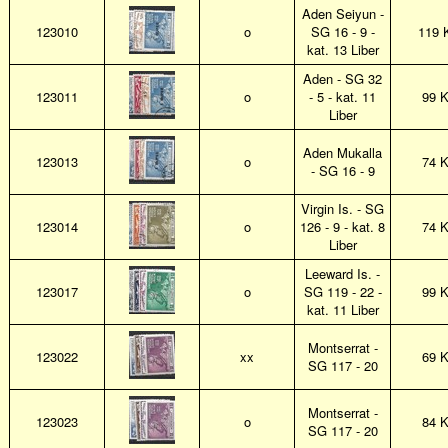
Aden Seiyun -
123010
o
SG 16 - 9 -
119 
kat. 13 Liber
Aden - SG 32
123011
o
- 5 - kat. 11
99 
Liber
Aden Mukalla
123013
o
74 
- SG 16 - 9
Virgin Is. - SG
123014
o
126 - 9 - kat. 8
74 
Liber
Leeward Is. -
123017
o
SG 119 - 22 -
99 
kat. 11 Liber
Montserrat -
123022
xx
69 
SG 117 - 20
Montserrat -
123023
o
84 
SG 117 - 20