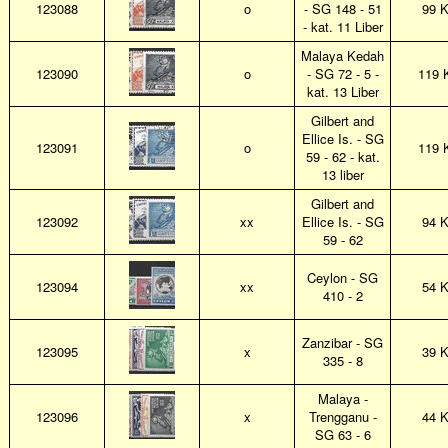
123088
o
- SG 148 - 51
99 
- kat. 11 Liber
Malaya Kedah
123090
o
- SG 72 - 5 -
119 
kat. 13 Liber
Gilbert and
Ellice Is. - SG
123091
o
119 
59 - 62 - kat.
13 liber
Gilbert and
123092
xx
Ellice Is. - SG
94 
59 - 62
Ceylon - SG
123094
xx
54 
410 - 2
Zanzibar - SG
123095
x
39 
335 - 8
Malaya -
123096
x
Trengganu -
44 
SG 63 - 6