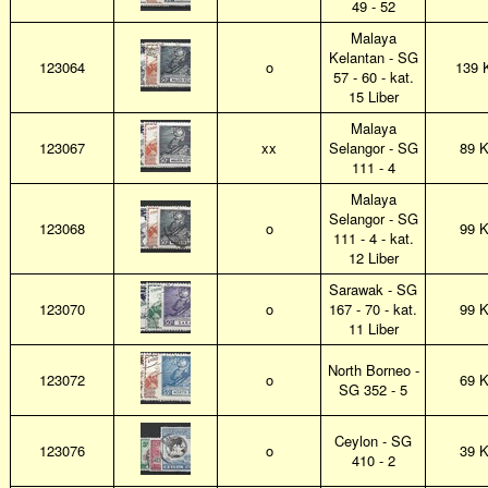
49 - 52
Malaya
Kelantan - SG
123064
o
139 
57 - 60 - kat.
15 Liber
Malaya
123067
xx
Selangor - SG
89 
111 - 4
Malaya
Selangor - SG
123068
o
99 
111 - 4 - kat.
12 Liber
Sarawak - SG
123070
o
167 - 70 - kat.
99 
11 Liber
North Borneo -
123072
o
69 
SG 352 - 5
Ceylon - SG
123076
o
39 
410 - 2