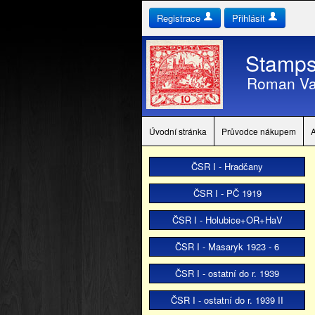
Registrace
Přihlásit
Stamps
Roman Va
Úvodní stránka
Průvodce nákupem
ČSR I - Hradčany
ČSR I - PČ 1919
ČSR I - Holubice+OR+HaV
ČSR I - Masaryk 1923 - 6
ČSR I - ostatní do r. 1939
ČSR I - ostatní do r. 1939 II